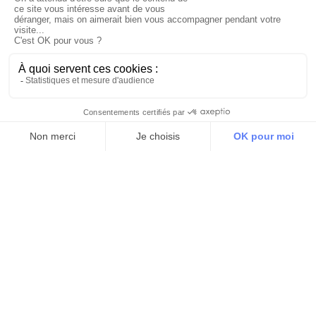
03 85 45 84 60
Horaires d’ouverture
Du lundi au jeudi :
8h à 12h – 13h30 à 17h15
Vendredi : 8h à 12h
Saint-Étienne
JR PEINTURES
7 Rue Emile Combes, 42000
04 77 32 76 75
Horaires d’ouverture
Du lundi au jeudi :
8h à 12h – 13h30 à 17h15
Vendredi : 8h à 12h