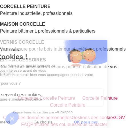
CORCELLE PEINTURE
Peinture industrielle, professionnels
MAISON CORCELLE
Peinture bâtiment, professionnels & particuliers
VERNIS CORCELLE
Vernis, lasure pour le bois intérieur et extérieur, professionnels
EPI – ACCESSOIRES
Tout ce dont vous aurez besoins pour la réalisation de vos
projets
Entreprise Corcelle Peinture
Corcelle Peinture
Corcelle Peinture
Charte des données personnelles
Gestions des cookies
CGV
FAQ
Précision des couleurs
Nous contacter