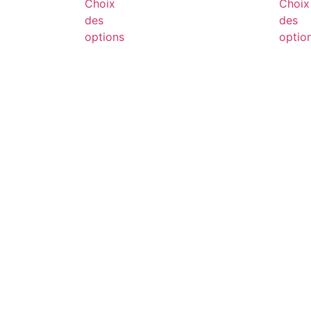
Choix
Choix
des
des
options
optio