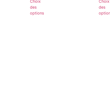
Choix
Choix
des
des
options
optio