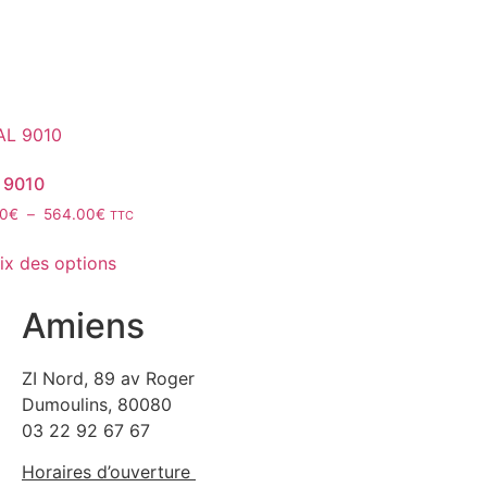
 9010
40
€
–
564.00
€
TTC
ix des options
Amiens
ZI Nord, 89 av Roger
Dumoulins, 80080
03 22 92 67 67
Horaires d’ouverture