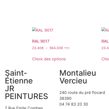
RAL 9017
RAL
23.40
€
–
564.00
€
23.
C
TTC
Choix des options
Cho
Saint-
Montalieu
Étienne
Vercieu
JR
240 route du pré flocard
PEINTURES
38390
04 74 83 20 30
7 Rue Emile Combes,