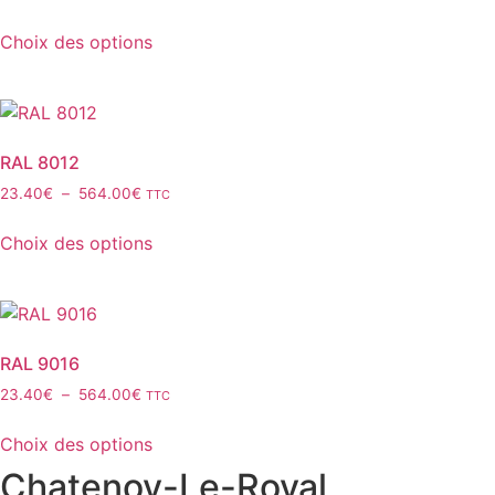
peuvent
de
Ce
être
prix :
Choix des options
produit
23.40€
choisies
a
à
sur
plusieurs
564.00€
la
variations.
page
Les
RAL 8012
du
options
produit
Plage
23.40
€
–
564.00
€
TTC
peuvent
de
Ce
être
prix :
Choix des options
produit
23.40€
choisies
a
à
sur
plusieurs
564.00€
la
variations.
page
Les
RAL 9016
du
options
produit
Plage
23.40
€
–
564.00
€
TTC
peuvent
de
Ce
être
prix :
Choix des options
produit
23.40€
choisies
Chatenoy-Le-Royal
a
à
sur