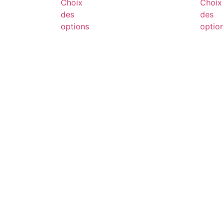
Choix
Choix
des
des
options
optio