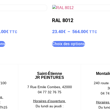
RAL 8012
.00
€
23.40
€
–
564.00
€
TTC
TTC
ons
Choix des options
Saint-Étienne
Montali
JR PEINTURES
7100
240 route 
7 Rue Emile Combes, 42000
3
04 77 32 76 75
04 74
re
Horaires d’ouverture
:
Horaires
Du lundi au jeudi :
17h15
Du lund