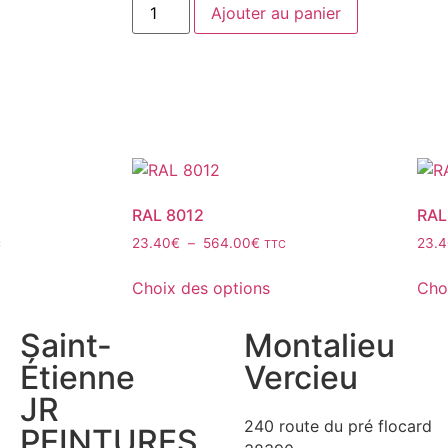
Ajouter au panier
RAL 8012
RAL
23.40
€
–
564.00
€
23.
C
TTC
Choix des options
Cho
Saint-
Montalieu
Étienne
Vercieu
JR
240 route du pré flocard
PEINTURES