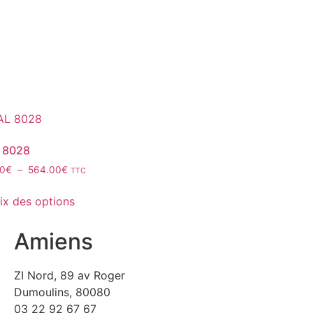
 8028
40
€
–
564.00
€
TTC
ix des options
Amiens
ZI Nord, 89 av Roger
Dumoulins, 80080
03 22 92 67 67