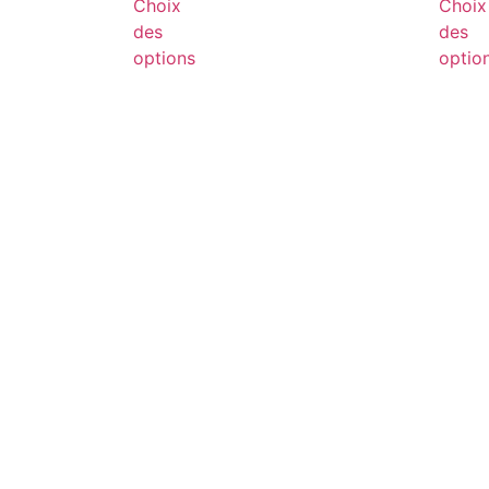
Choix
Choix
des
des
options
optio