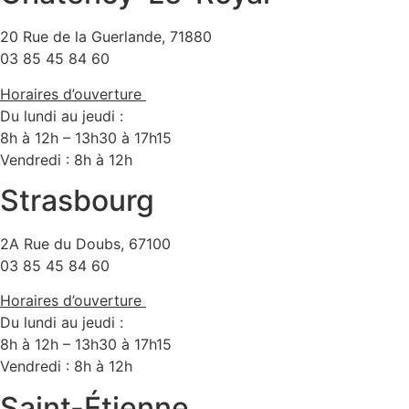
plusieurs
564.00€
la
variations.
20 Rue de la Guerlande, 71880
page
Les
03 85 45 84 60
du
options
produit
Horaires d’ouverture
peuvent
Du lundi au jeudi :
être
8h à 12h – 13h30 à 17h15
choisies
Vendredi : 8h à 12h
sur
la
Strasbourg
page
du
2A Rue du Doubs, 67100
produit
03 85 45 84 60
Horaires d’ouverture
Du lundi au jeudi :
8h à 12h – 13h30 à 17h15
Vendredi : 8h à 12h
Saint-Étienne