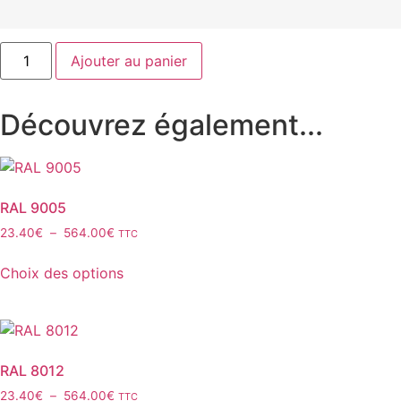
quantité
Ajouter au panier
de
RAL
9003
Découvrez également...
RAL 9005
Plage
23.40
€
–
564.00
€
TTC
de
Ce
prix :
Choix des options
produit
23.40€
a
à
plusieurs
564.00€
variations.
Les
RAL 8012
options
Plage
23.40
€
–
564.00
€
TTC