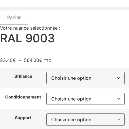
Aller
au
contenu
Panier
Votre nuance sélectionnée :
RAL 9003
Plage
23.40
€
–
564.00
€
TTC
de
prix :
Brillance
23.40€
à
564.00€
Conditionnement
Support