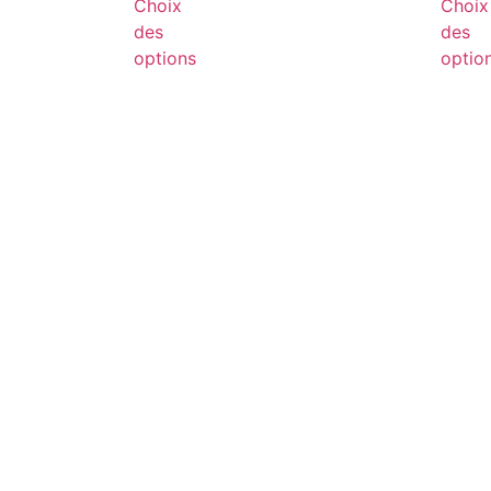
Choix
Choix
des
des
options
optio