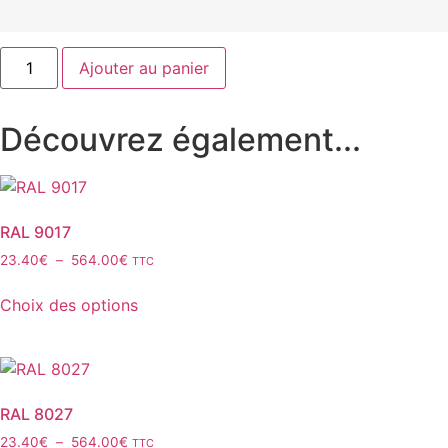
quantité
Ajouter au panier
de
RAL
8028
Découvrez également...
RAL 9017
Plage
23.40
€
–
564.00
€
TTC
de
Ce
prix :
Choix des options
produit
23.40€
a
à
plusieurs
564.00€
variations.
Les
RAL 8027
options
Plage
23.40
€
–
564.00
€
TTC