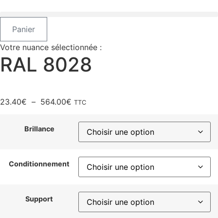
Aller
au
contenu
Panier
Votre nuance sélectionnée :
RAL 8028
Plage
23.40
€
–
564.00
€
TTC
de
prix :
Brillance
23.40€
à
564.00€
Conditionnement
Support