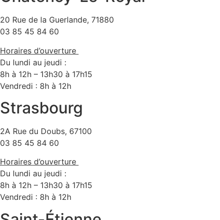
plusieurs
564.00€
la
variations.
20 Rue de la Guerlande, 71880
page
Les
03 85 45 84 60
du
options
produit
Horaires d’ouverture
peuvent
Du lundi au jeudi :
être
8h à 12h – 13h30 à 17h15
choisies
Vendredi : 8h à 12h
sur
la
Strasbourg
page
du
2A Rue du Doubs, 67100
produit
03 85 45 84 60
Horaires d’ouverture
Du lundi au jeudi :
8h à 12h – 13h30 à 17h15
Vendredi : 8h à 12h
Saint-Étienne