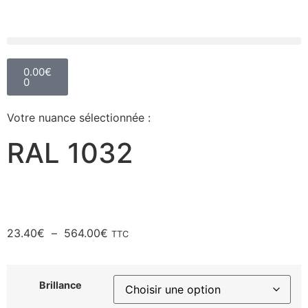
0.00
€
0
Votre nuance sélectionnée :
RAL 1032
23.40
€
–
564.00
€
TTC
Brillance