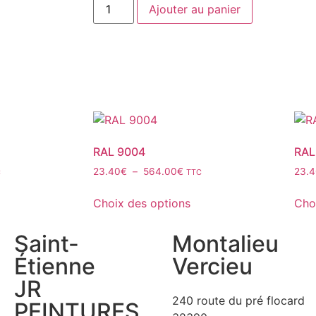
Ajouter au panier
RAL 9004
RAL
23.40
€
–
564.00
€
23.
C
TTC
Choix des options
Cho
Saint-
Montalieu
Étienne
Vercieu
JR
240 route du pré flocard
PEINTURES