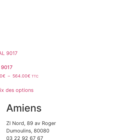
 9017
40
€
–
564.00
€
TTC
ix des options
Amiens
ZI Nord, 89 av Roger
Dumoulins, 80080
03 22 92 67 67