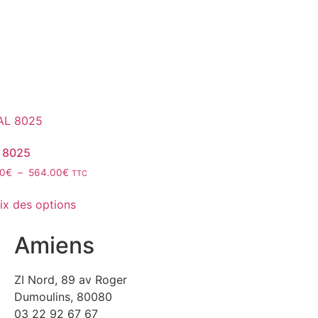
 8025
40
€
–
564.00
€
TTC
ix des options
Amiens
ZI Nord, 89 av Roger
Dumoulins, 80080
03 22 92 67 67