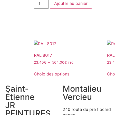
Ajouter au panier
RAL 8017
RAL
23.40
€
–
564.00
€
23.
C
TTC
Choix des options
Cho
Saint-
Montalieu
Étienne
Vercieu
JR
240 route du pré flocard
PEINTURES