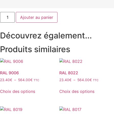
quantité
Ajouter au panier
de
RAL
6009
Découvrez également...
Produits similaires
RAL 9006
RAL 8022
Plage
Plage
23.40
€
–
564.00
€
23.40
€
–
564.00
€
TTC
TTC
de
de
Ce
Ce
prix :
prix :
Choix des options
Choix des options
produit
produit
23.40€
23.40€
a
a
à
à
plusieurs
plusieurs
564.00€
564.00€
variations.
variations.