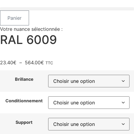
Aller
au
contenu
Panier
Votre nuance sélectionnée :
RAL 6009
Plage
23.40
€
–
564.00
€
TTC
de
prix :
Brillance
23.40€
à
564.00€
Conditionnement
Support