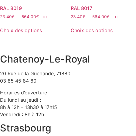
Les
Les
RAL 8019
RAL 8017
options
options
Plage
Plage
23.40
€
–
564.00
€
23.40
€
–
564.00
€
TTC
TTC
peuvent
peuvent
de
de
Ce
Ce
être
être
prix :
prix :
Choix des options
Choix des options
produit
produit
choisies
choisies
23.40€
23.40€
a
a
sur
sur
à
à
plusieurs
plusieurs
564.00€
564.00€
la
la
variations.
variations.
page
page
Chatenoy-Le-Royal
Les
Les
du
du
options
options
produit
produit
20 Rue de la Guerlande, 71880
peuvent
peuvent
03 85 45 84 60
être
être
choisies
choisies
Horaires d’ouverture
sur
sur
Du lundi au jeudi :
la
la
8h à 12h – 13h30 à 17h15
page
page
Vendredi : 8h à 12h
du
du
Strasbourg
produit
produit