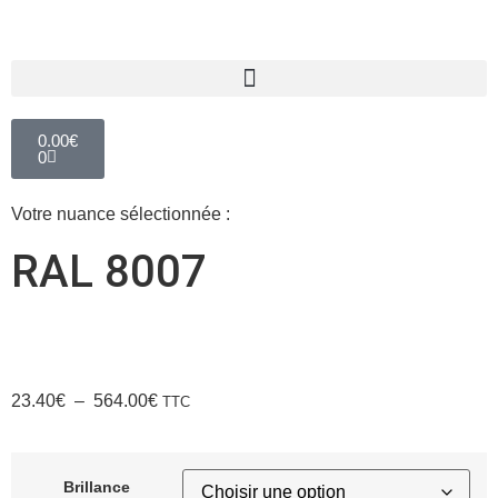
0.00
€
0
Votre nuance sélectionnée :
RAL 8007
23.40
€
–
564.00
€
TTC
Brillance