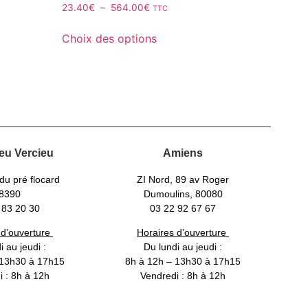
23.40
€
–
564.00
€
TTC
Choix des options
eu Vercieu
Amiens
du pré flocard
ZI Nord, 89 av Roger
8390
Dumoulins, 80080
 83 20 30
03 22 92 67 67
 d’ouverture
Horaires d’ouverture
i au jeudi :
Du lundi au jeudi :
 13h30 à 17h15
8h à 12h – 13h30 à 17h15
i : 8h à 12h
Vendredi : 8h à 12h