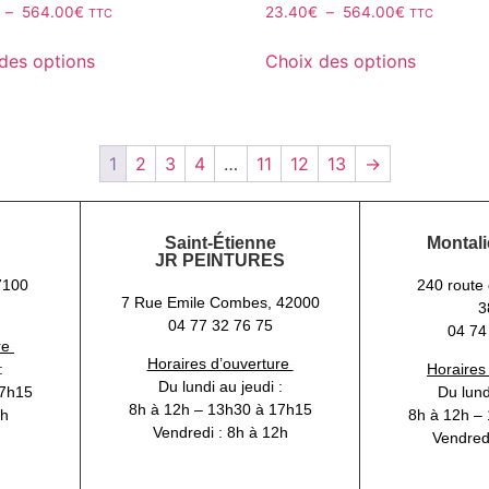
–
564.00
€
23.40
€
–
564.00
€
TTC
TTC
des options
Choix des options
1
2
3
4
…
11
12
13
→
Saint-Étienne
Montali
JR PEINTURES
7100
240 route 
7 Rue Emile Combes, 42000
3
04 77 32 76 75
04 74
re
Horaires d’ouverture
:
Horaires
Du lundi au jeudi :
17h15
Du lund
8h à 12h – 13h30 à 17h15
2h
8h à 12h –
Vendredi : 8h à 12h
Vendred